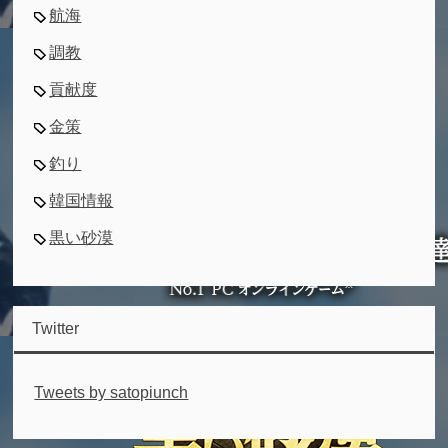
航海
調教
貢献度
金策
釣り
韓国情報
黒い砂漠
Twitter
Tweets by satopiunch