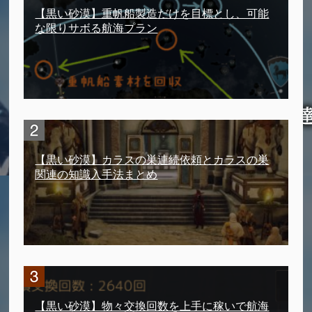
【黒い砂漠】重帆船製造だけを目標とし、可能
な限りサボる航海プラン
【黒い砂漠】カラスの巣連続依頼とカラスの巣
関連の知識入手法まとめ
【黒い砂漠】物々交換回数を上手に稼いで航海