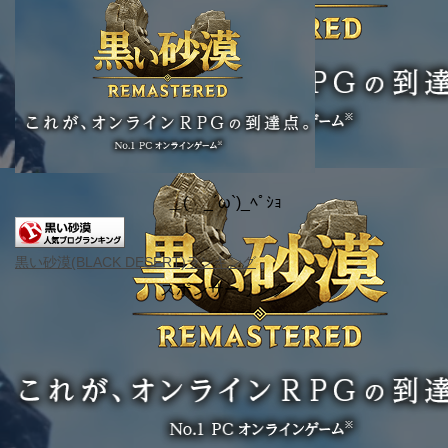
＿( _´ω`)_ﾍﾟｼｮ
黒い砂漠(BLACK DESERT)ランキング
スポンサーリンク