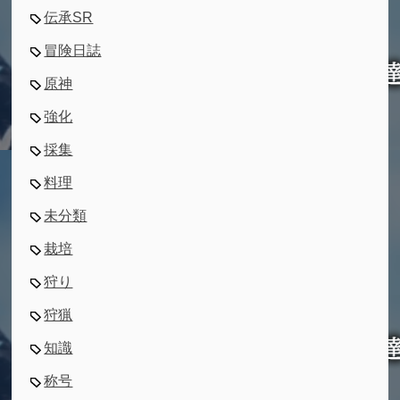
伝承SR
冒険日誌
原神
強化
採集
料理
未分類
栽培
狩り
狩猟
知識
称号