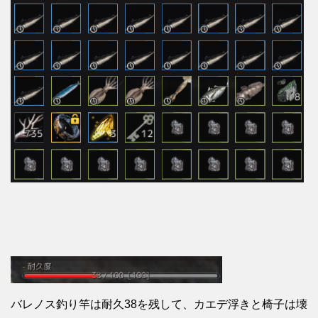
バレノス釣り竿は耐久38を残して、カエデ浮きと椅子は壊