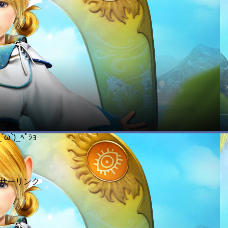
´ω`)_ﾍﾟｼｮ
サーリンク