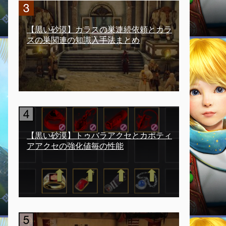
【黒い砂漠】カラスの巣連続依頼とカラ
スの巣関連の知識入手法まとめ
【黒い砂漠】トゥバラアクセとカポティ
アアクセの強化値毎の性能