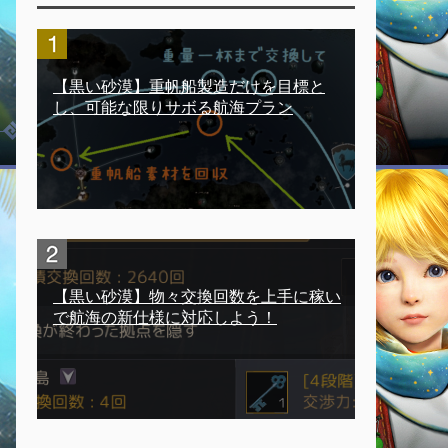
【黒い砂漠】重帆船製造だけを目標と
し、可能な限りサボる航海プラン
【黒い砂漠】物々交換回数を上手に稼い
で航海の新仕様に対応しよう！