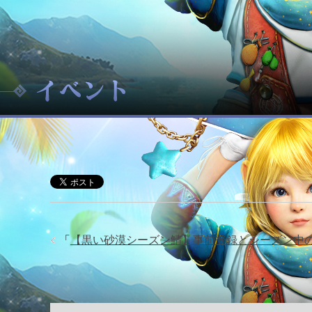
「
【黒い砂漠シーズン鯖】事前登録とシーズン中