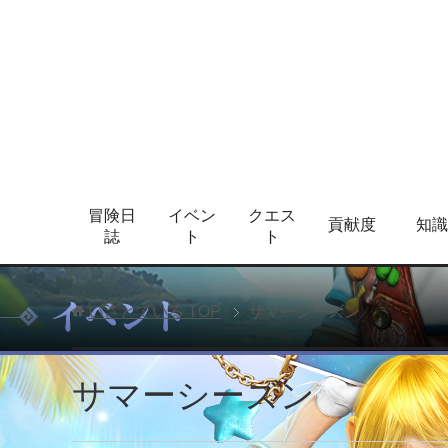
冒険日
イベン
クエス
貢献度
知識
誌
ト
ト
いさとている
TOP
サマーシーズン
サマーシーズン