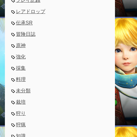
プレイ記録
レアドロップ
伝承SR
冒険日誌
原神
強化
採集
料理
未分類
栽培
狩り
狩猟
知識