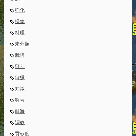
強化
採集
料理
未分類
栽培
狩り
狩猟
知識
称号
航海
調教
貢献度