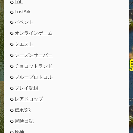
LoL
LostArk
イベント
オンラインゲーム
クエスト
シーズンサーバー
チョコットランド
ブループロトコル
プレイ記録
レアドロップ
伝承SR
冒険日誌
原神