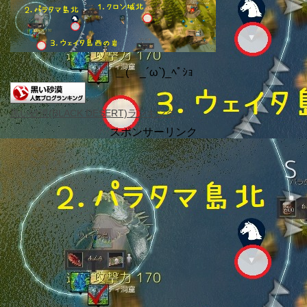
＿( _´ω`)_ﾍﾟｼｮ
黒い砂漠(BLACK DESERT)ランキング
スポンサーリンク