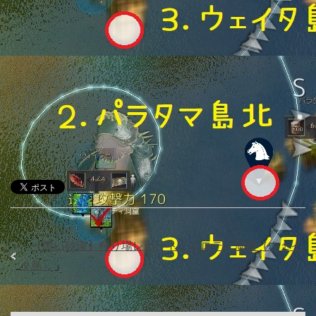
「
【黒い砂漠】狩り場レポート：プロティ洞窟（ウェイ
タ島）
」