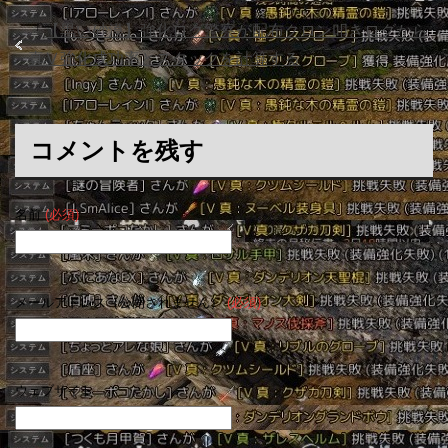
「
【黒い砂漠】強化ログ警察が配布クロン叩きログから
真Ⅴ強化成功率とスタックを計算する
」
コメントを残す
名前
(必須)
メールアドレス（公開されません）
(必須)
ウェブサイト