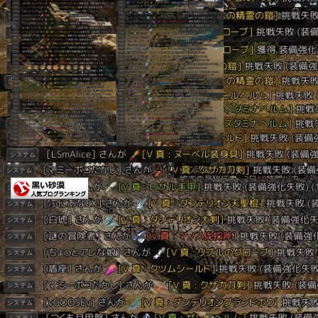
＿( _´ω`)_ﾍﾟｼｮ
黒い砂漠(BLACK DESERT)ランキング
スポンサーリンク