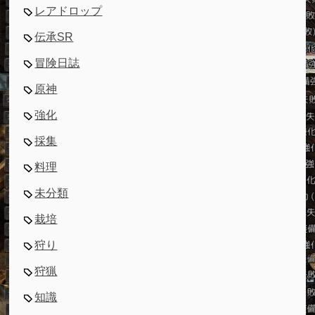
レアドロップ
伝承SR
冒険日誌
原神
強化
採集
料理
未分類
栽培
狩り
狩猟
知識