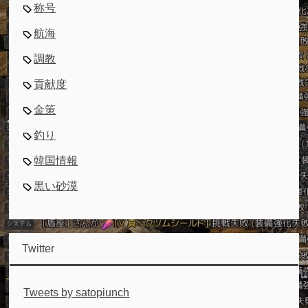
称号
航海
調教
貢献度
金策
釣り
韓国情報
黒い砂漠
Twitter
Tweets by satopiunch