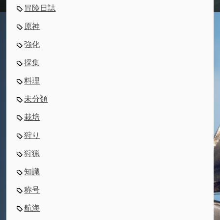
冒険日誌
原神
強化
採集
料理
未分類
栽培
狩り
狩猟
知識
称号
航海