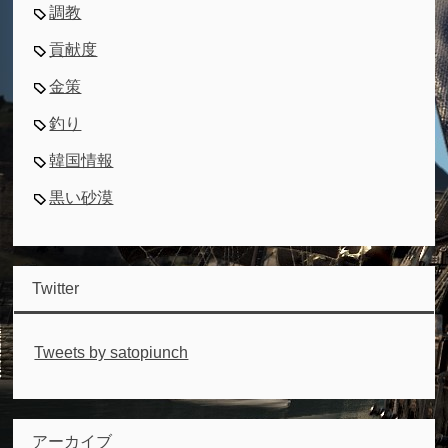
調教
貢献度
金策
釣り
韓国情報
黒い砂漠
Twitter
Tweets by satopiunch
アーカイブ