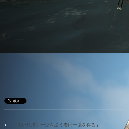
「
【黒い砂漠】一兎を追う者は一兎を得る
」