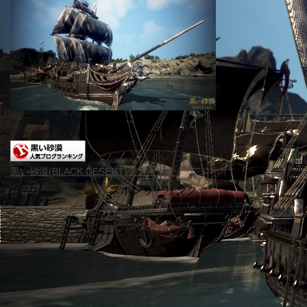
＿( _´ω`)_ﾍﾟｼｮ
黒い砂漠(BLACK DESERT)ランキング
スポンサーリンク