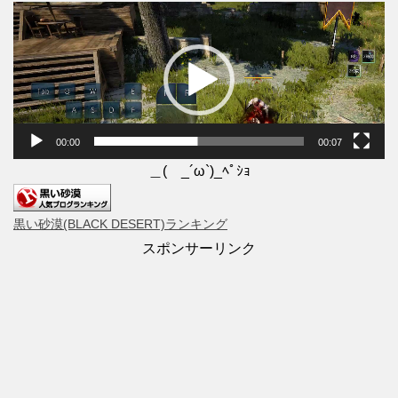
動
画
プ
レ
ー
ヤ
00:00
00:07
ー
＿( _´ω`)_ﾍﾟｼｮ
黒い砂漠(BLACK DESERT)ランキング
スポンサーリンク