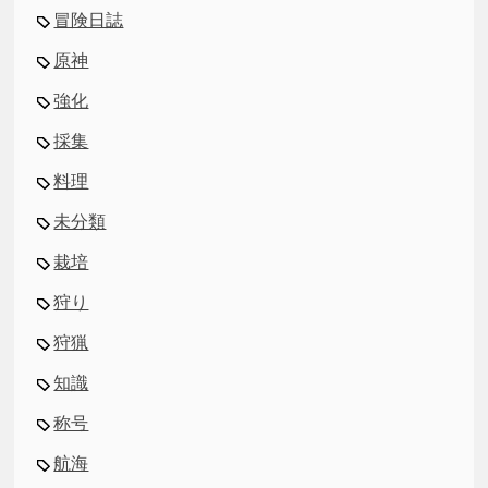
冒険日誌
原神
強化
採集
料理
未分類
栽培
狩り
狩猟
知識
称号
航海