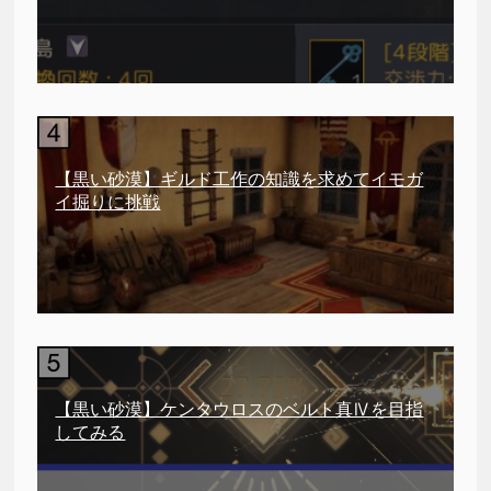
【黒い砂漠】ギルド工作の知識を求めてイモガ
イ掘りに挑戦
【黒い砂漠】ケンタウロスのベルト真Ⅳを目指
してみる