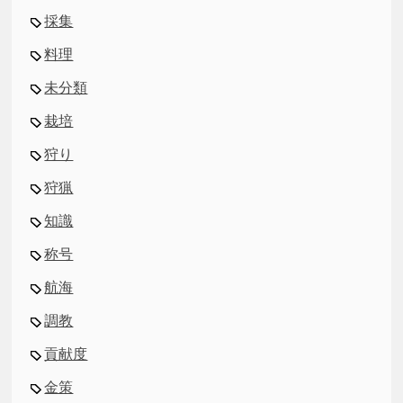
採集
料理
未分類
栽培
狩り
狩猟
知識
称号
航海
調教
貢献度
金策