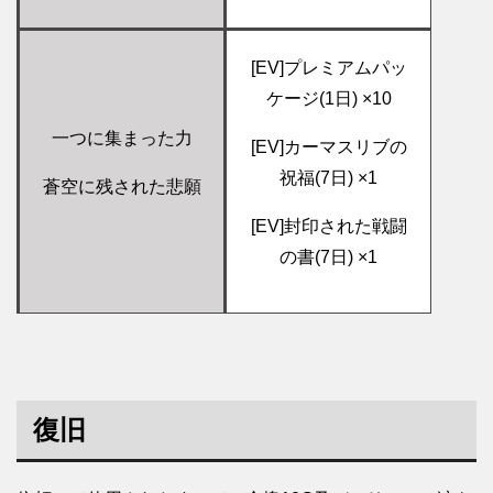
[EV]プレミアムパッ
ケージ(1日) ×10
一つに集まった力
[EV]カーマスリブの
祝福(7日) ×1
蒼空に残された悲願
[EV]封印された戦闘
の書(7日) ×1
復旧