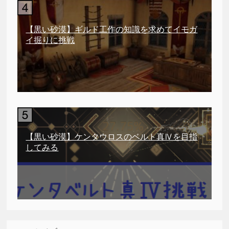
【黒い砂漠】ギルド工作の知識を求めてイモガ
イ掘りに挑戦
【黒い砂漠】ケンタウロスのベルト真Ⅳを目指
してみる