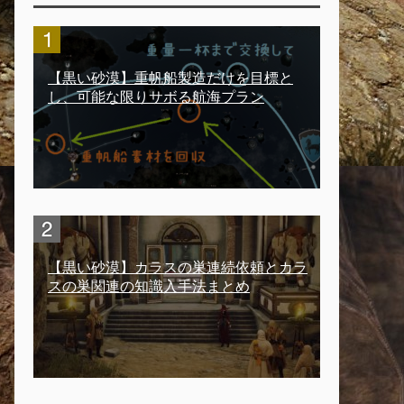
【黒い砂漠】重帆船製造だけを目標と
し、可能な限りサボる航海プラン
【黒い砂漠】カラスの巣連続依頼とカラ
スの巣関連の知識入手法まとめ