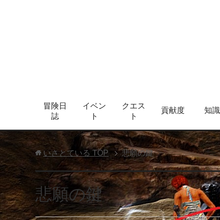
冒険日
イベン
クエス
貢献度
知識
誌
ト
ト
いさとている
TOP
悲願の鍵
悲願の鍵