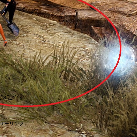
´ω`)_ﾍﾟｼｮ
サーリンク