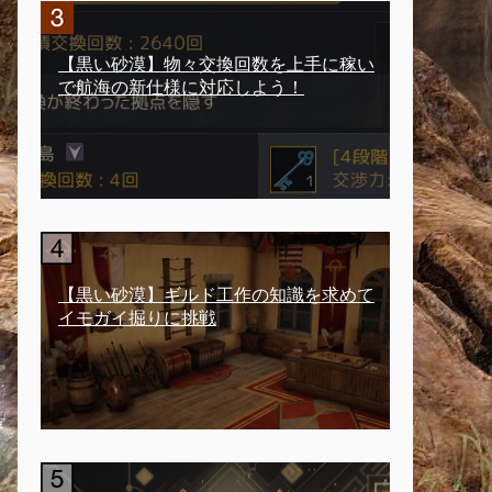
【黒い砂漠】物々交換回数を上手に稼い
で航海の新仕様に対応しよう！
【黒い砂漠】ギルド工作の知識を求めて
イモガイ掘りに挑戦