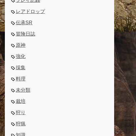
プレイ記録
レアドロップ
伝承SR
冒険日誌
原神
強化
採集
料理
未分類
栽培
狩り
狩猟
知識