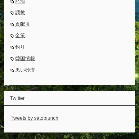
航海
調教
貢献度
金策
釣り
韓国情報
黒い砂漠
Twitter
Tweets by satopiunch