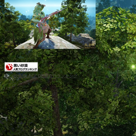
＿( _´ω`)_ﾍﾟｼｮ
黒い砂漠(BLACK DESERT)ランキング
スポンサーリンク