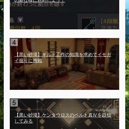
の新仕様に対応しよう！
【黒い砂漠】ギルド工作の知識を求めてイモガ
イ掘りに挑戦
【黒い砂漠】ケンタウロスのベルト真Ⅳを目指
してみる