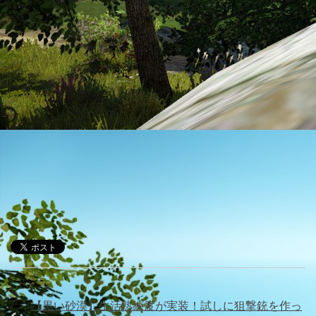
「
【黒い砂漠】生活熟練度が実装！試しに狙撃銃を作っ