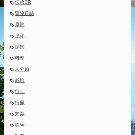
伝承SR
冒険日誌
原神
強化
採集
料理
未分類
栽培
狩り
狩猟
知識
称号