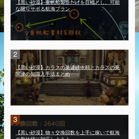
【黒い砂漠】重帆船製造だけを目標とし、可能
な限りサボる航海プラン
【黒い砂漠】カラスの巣連続依頼とカラスの巣
関連の知識入手法まとめ
【黒い砂漠】物々交換回数を上手に稼いで航海