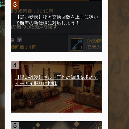
【黒い砂漠】物々交換回数を上手に稼い
で航海の新仕様に対応しよう！
【黒い砂漠】ギルド工作の知識を求めて
イモガイ掘りに挑戦