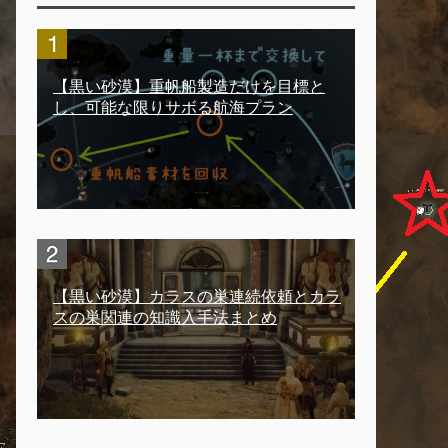
【黒い砂漠】重帆船製造だけを目標と
し、可能な限りサボる航海プラン
【黒い砂漠】カラスの巣連続依頼とカラ
スの巣関連の知識入手法まとめ