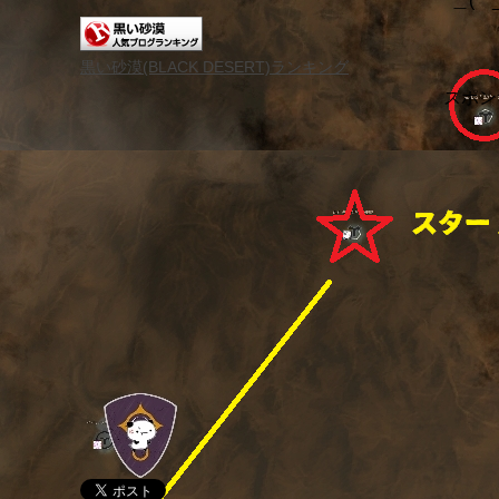
＿( _
黒い砂漠(BLACK DESERT)ランキング
スポン