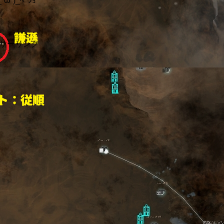
´ω`)_ﾍﾟｼｮ
サーリンク