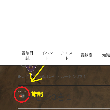
冒険日
イベン
クエス
貢献度
知識
誌
ト
ト
いさとている
TOP
ルービン3巻１
ルービン3巻１