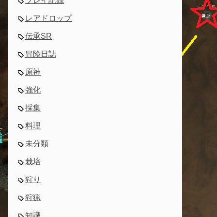
プレイ記録
レアドロップ
伝承SR
冒険日誌
原神
強化
採集
料理
未分類
栽培
狩り
狩猟
知識