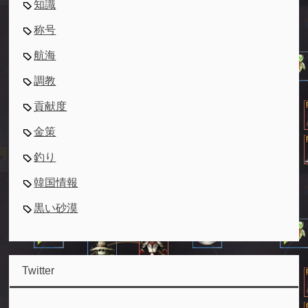
知識
称号
航海
調教
貢献度
金策
釣り
韓国情報
黒い砂漠
Twitter