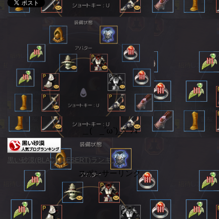
＿( _´ω`)_ﾍﾟｼｮ
黒い砂漠(BLACK DESERT)ランキング
スポンサーリンク