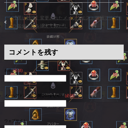
「
【黒い砂漠】変更されたメインクエスト報酬でサブキ
ャラ装備一式を揃えてみた！
」
コメントを残す
名前
(必須)
メールアドレス（公開されません）
(必須)
ウェブサイト