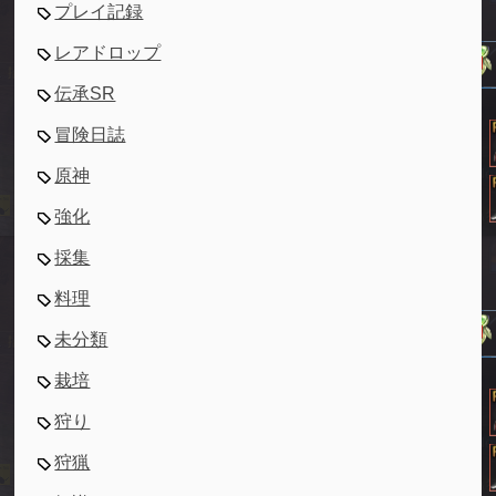
プレイ記録
レアドロップ
伝承SR
冒険日誌
原神
強化
採集
料理
未分類
栽培
狩り
狩猟