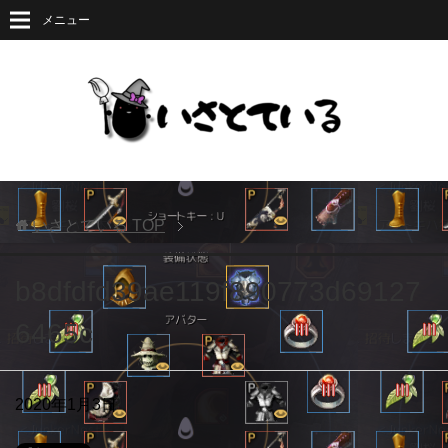
メニュー
いさとている
TOP
b8dfdfd39ae119f890773d69127
6465c
2020年1月3日