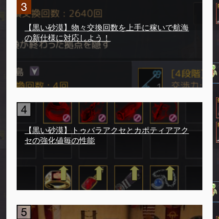
【黒い砂漠】物々交換回数を上手に稼いで航海
の新仕様に対応しよう！
【黒い砂漠】トゥバラアクセとカポティアアク
セの強化値毎の性能