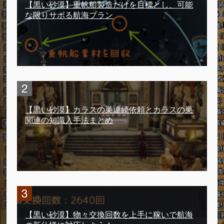
【黒い砂漠】重帆船製造だけを目標とし、可能
な限りサボる航海プラン
【黒い砂漠】カラスの巣連続依頼とカラスの巣
関連の知識入手法まとめ
【黒い砂漠】物々交換回数を上手に稼いで航海