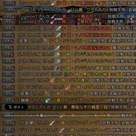
「
【黒い砂漠】強化ログ警察が配布クロン叩きログから