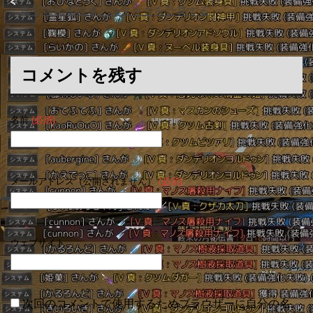
真Ⅴ強化成功率とスタックを計算する
」
コメントを残す
名前
(必須)
メールアドレス（公開されません）
(必須)
ウェブサイト
次回のコメントで使用するためブラウザーに自分の名