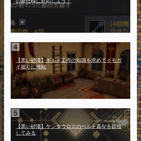
の新仕様に対応しよう！
【黒い砂漠】ギルド工作の知識を求めてイモガ
イ掘りに挑戦
【黒い砂漠】ケンタウロスのベルト真Ⅳを目指
してみる