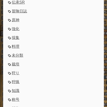
伝承SR
冒険日誌
原神
強化
採集
料理
未分類
栽培
狩り
狩猟
知識
称号