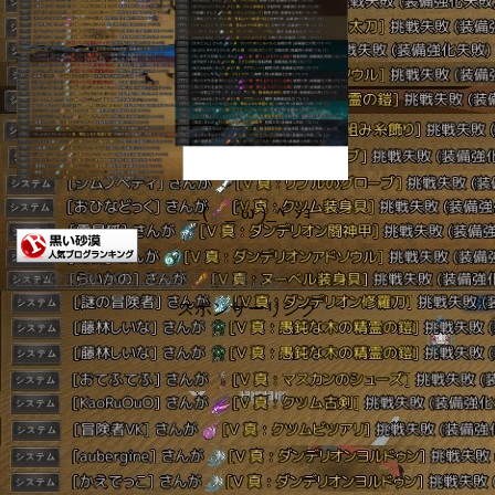
＿( _´ω`)_ﾍﾟｼｮ
黒い砂漠(BLACK DESERT)ランキング
スポンサーリンク