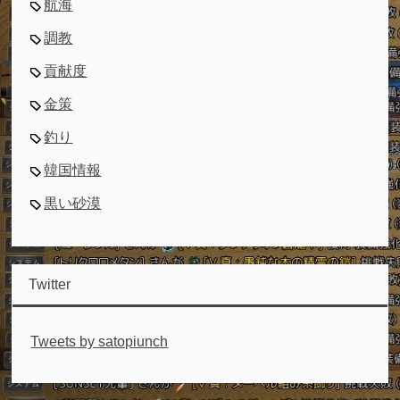
航海
調教
貢献度
金策
釣り
韓国情報
黒い砂漠
Twitter
Tweets by satopiunch