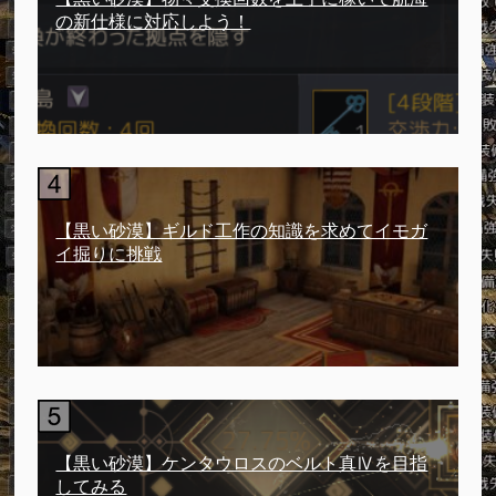
の新仕様に対応しよう！
【黒い砂漠】ギルド工作の知識を求めてイモガ
イ掘りに挑戦
【黒い砂漠】ケンタウロスのベルト真Ⅳを目指
してみる