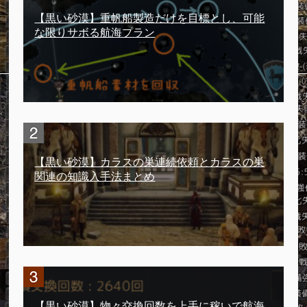
【黒い砂漠】重帆船製造だけを目標とし、可能
な限りサボる航海プラン
【黒い砂漠】カラスの巣連続依頼とカラスの巣
関連の知識入手法まとめ
【黒い砂漠】物々交換回数を上手に稼いで航海