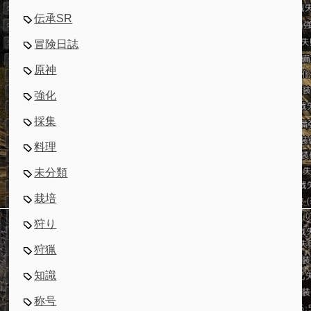
伝承SR
冒険日誌
原神
強化
採集
料理
未分類
栽培
狩り
狩猟
知識
称号