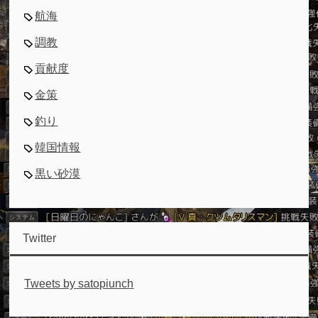
航海
調教
貢献度
金策
釣り
韓国情報
黒い砂漠
Twitter
Tweets by satopiunch