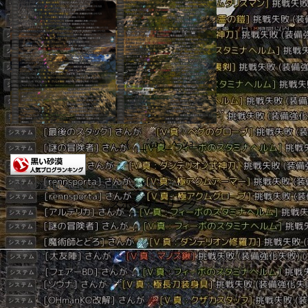
＿( _´ω`)_ﾍﾟｼｮ
黒い砂漠(BLACK DESERT)ランキング
スポンサーリンク