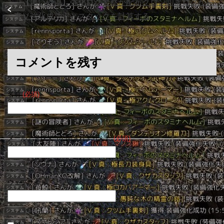
「
【黒い砂漠】強化ログ警察が配布クロン叩きログから
真Ⅴ強化成功率とスタックを計算する
」
コメントを残す
名前
(必須)
メールアドレス（公開されません）
(必須)
ウェブサイト