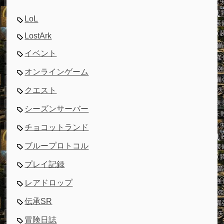
LoL
LostArk
イベント
オンラインゲーム
クエスト
シーズンサーバー
チョコットランド
ブループロトコル
プレイ記録
レアドロップ
伝承SR
冒険日誌