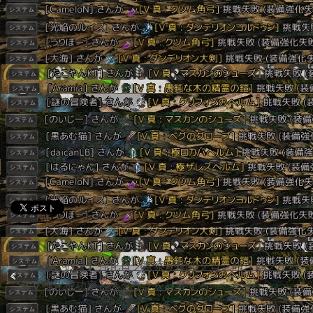
「
【黒い砂漠】強化ログ警察が配布クロン叩きログから
真Ⅴ強化成功率とスタックを計算する
」