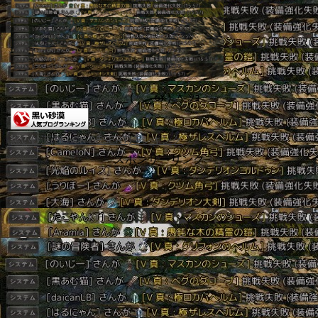
＿( _´ω`)_ﾍﾟｼｮ
黒い砂漠(BLACK DESERT)ランキング
スポンサーリンク