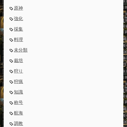
原神
強化
採集
料理
未分類
栽培
狩り
狩猟
知識
称号
航海
調教