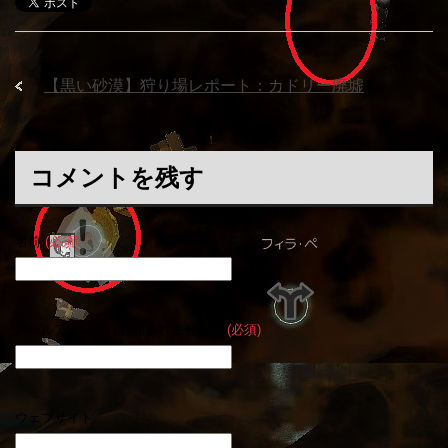
「
【黒い砂漠】狩り場レポート：カドリー廃墟
」
コメントを残す
名前
(必須)
メールアドレス（公開されません）
(必須)
ウェブサイト