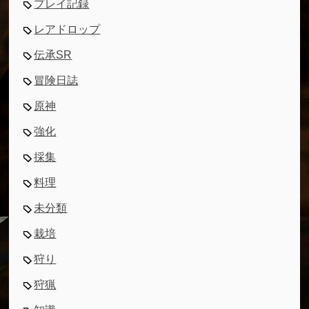
プレイ記録
レアドロップ
伝承SR
冒険日誌
原神
強化
採集
料理
未分類
栽培
狩り
狩猟