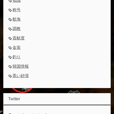
知識
称号
航海
調教
貢献度
金策
釣り
韓国情報
黒い砂漠
Twitter