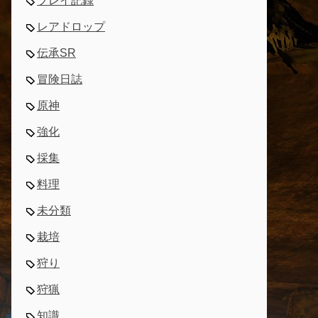
プレイ記録
レアドロップ
伝承SR
冒険日誌
原神
強化
採集
料理
未分類
栽培
狩り
狩猟
知識