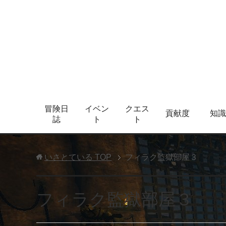
冒険日
イベン
クエス
貢献度
知識
誌
ト
ト
いさとている
TOP
フィラク監獄部屋３
フィラク監獄部屋３