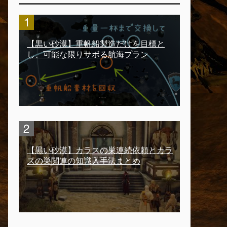
【黒い砂漠】重帆船製造だけを目標と
し、可能な限りサボる航海プラン
【黒い砂漠】カラスの巣連続依頼とカラ
スの巣関連の知識入手法まとめ