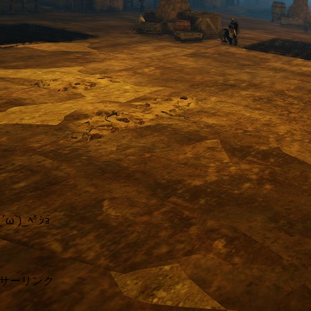
´ω`)_ﾍﾟｼｮ
サーリンク