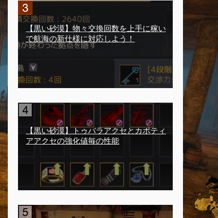
【黒い砂漠】物々交換回数を上手に稼い
で航海の新仕様に対応しよう！
【黒い砂漠】トゥバラアクセとカポティ
アアクセの強化値毎の性能