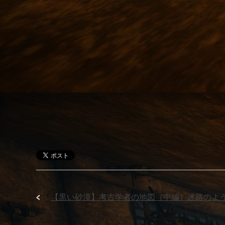
「
【黒い砂漠】考古学者の地図（中編）迷路のよ