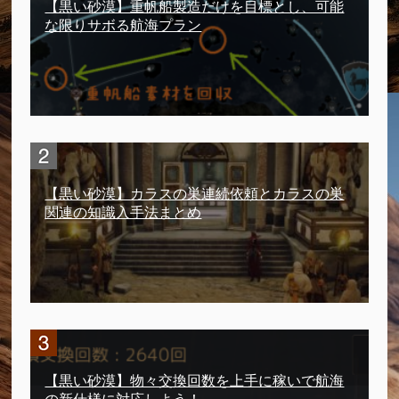
【黒い砂漠】重帆船製造だけを目標とし、可能
な限りサボる航海プラン
【黒い砂漠】カラスの巣連続依頼とカラスの巣
関連の知識入手法まとめ
【黒い砂漠】物々交換回数を上手に稼いで航海