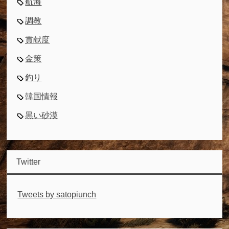
航海
調教
貢献度
金策
釣り
韓国情報
黒い砂漠
Twitter
Tweets by satopiunch