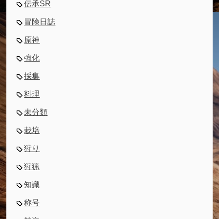
伝承SR
冒険日誌
原神
強化
採集
料理
未分類
栽培
狩り
狩猟
知識
称号