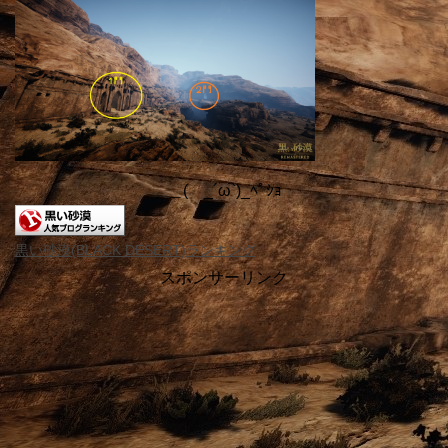
＿( _´ω`)_ﾍﾟｼｮ
黒い砂漠(BLACK DESERT)ランキング
スポンサーリンク