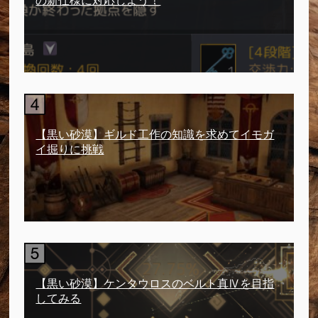
の新仕様に対応しよう！
【黒い砂漠】ギルド工作の知識を求めてイモガ
イ掘りに挑戦
【黒い砂漠】ケンタウロスのベルト真Ⅳを目指
してみる