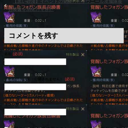
「
【黒い砂漠】イベントの覚醒したサウニール攻城隊長
召喚書を消化してきた
」
コメントを残す
名前
(必須)
メールアドレス（公開されません）
(必須)
ウェブサイト