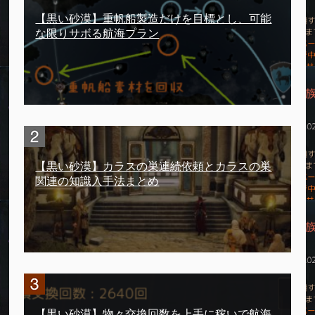
【黒い砂漠】重帆船製造だけを目標とし、可能
な限りサボる航海プラン
【黒い砂漠】カラスの巣連続依頼とカラスの巣
関連の知識入手法まとめ
【黒い砂漠】物々交換回数を上手に稼いで航海