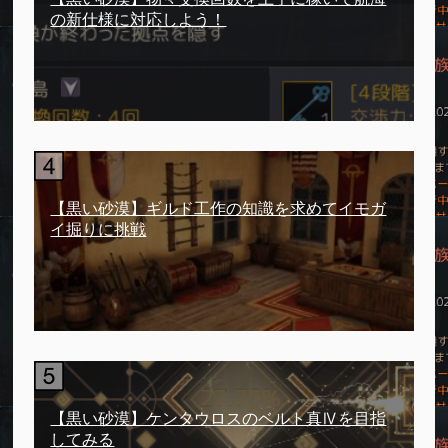
の新仕様に対応しよう！
【黒い砂漠】ギルド工作の知識を求めてイモガ
イ掘りに挑戦
【黒い砂漠】ケンタウロスのベルト真Ⅳを目指
してみる