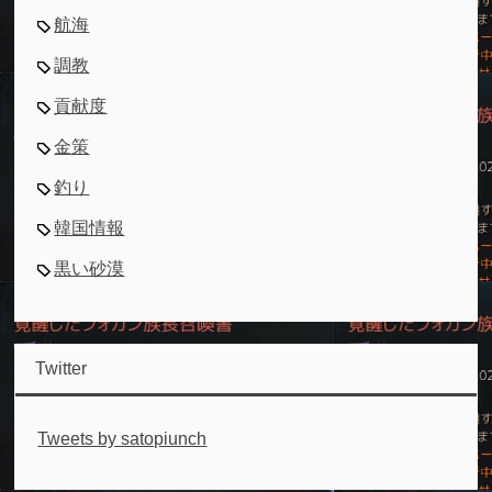
航海
調教
貢献度
金策
釣り
韓国情報
黒い砂漠
Twitter
Tweets by satopiunch