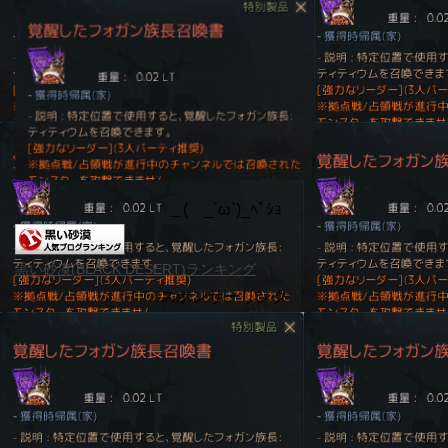
＿( _´ω`)_ﾍﾟｼｮ
黒い砂漠(BLACK DESERT)ランキング
スポンサーリンク