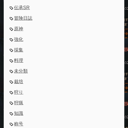
伝承SR
冒険日誌
原神
強化
採集
料理
未分類
栽培
狩り
狩猟
知識
称号