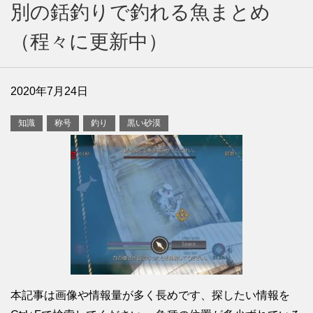
別の銛釣りで釣れる魚まとめ
（程々に更新中）
2020年7月24日
知識
称号
釣り
黒い砂漠
本記事は画像や情報量が多く長めです、探したい情報を