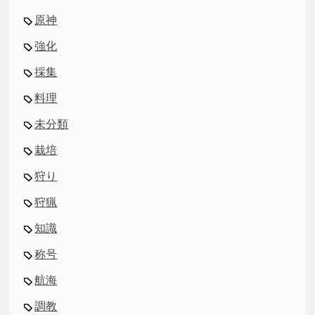
原神
強化
採集
料理
未分類
栽培
狩り
狩猟
知識
称号
航海
調教