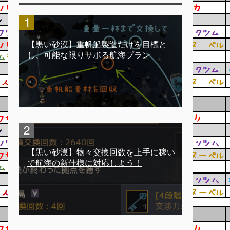
【黒い砂漠】重帆船製造だけを目標と
し、可能な限りサボる航海プラン
【黒い砂漠】物々交換回数を上手に稼い
で航海の新仕様に対応しよう！