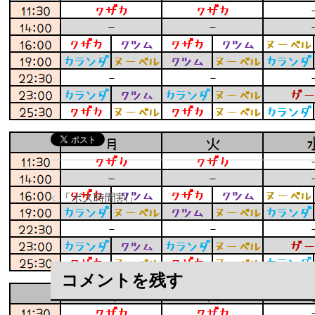
「
ボス時間割
」
コメントを残す