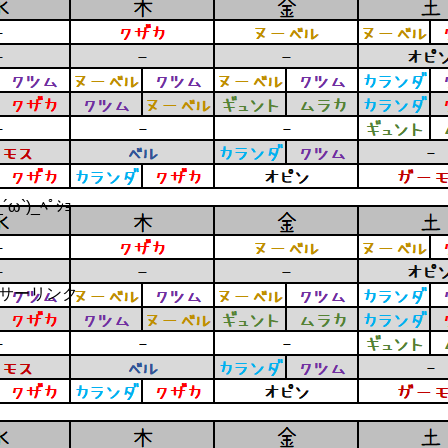
´ω`)_ﾍﾟｼｮ
サーリンク