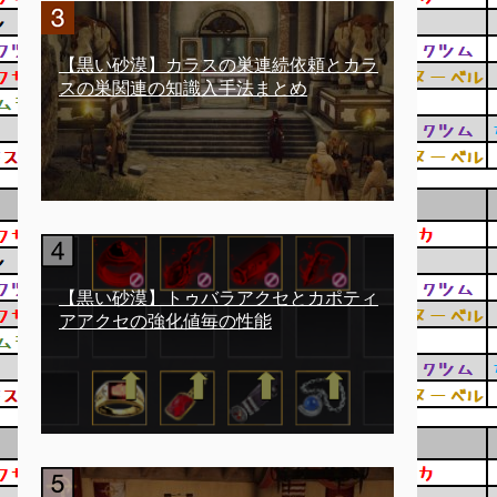
【黒い砂漠】カラスの巣連続依頼とカラ
スの巣関連の知識入手法まとめ
【黒い砂漠】トゥバラアクセとカポティ
アアクセの強化値毎の性能