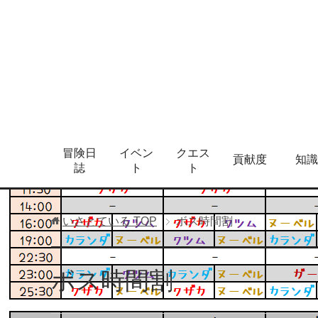
冒険日
イベン
クエス
貢献度
知識
誌
ト
ト
いさとている
TOP
ボス時間割
ボス時間割