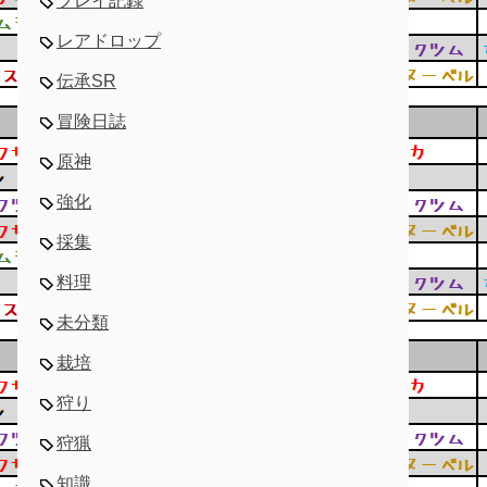
プレイ記録
レアドロップ
伝承SR
冒険日誌
原神
強化
採集
料理
未分類
栽培
狩り
狩猟
知識