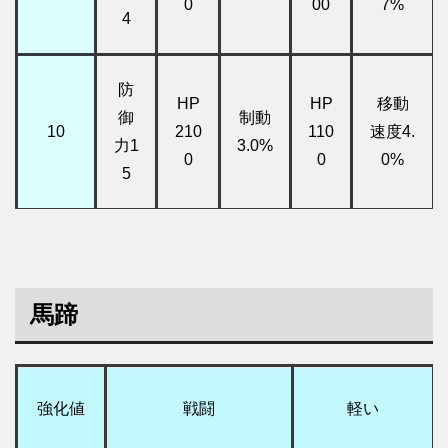
0
00
7%
4
防
HP
HP
移動
御
制動
10
210
110
速度4.
力1
3.0%
0
0
0%
5
馬蹄
強化値
戦闘
軽い