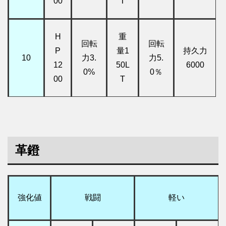
00
T
H
重
回転
回転
P
量1
持久力
10
力3.
力5.
12
50L
6000
0%
0％
00
T
革鐙
強化値
戦闘
軽い