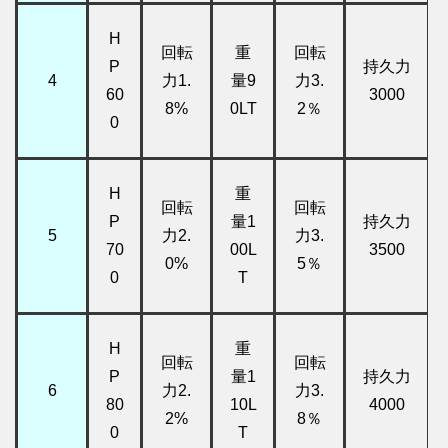
H
回転
重
回転
P
持久力
4
力1.
量9
力3.
60
3000
8%
0LT
2％
0
H
重
回転
回転
P
量1
持久力
5
力2.
力3.
70
00L
3500
0%
5％
0
T
H
重
回転
回転
P
量1
持久力
6
力2.
力3.
80
10L
4000
2%
8％
0
T