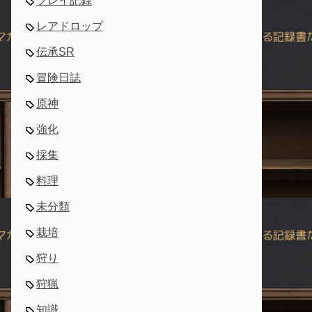
プレイ記録
レアドロップ
伝承SR
冒険日誌
原神
強化
採集
料理
未分類
栽培
狩り
狩猟
知識