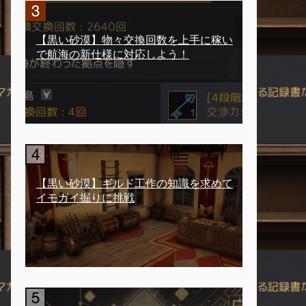
【黒い砂漠】物々交換回数を上手に稼い
で航海の新仕様に対応しよう！
【黒い砂漠】ギルド工作の知識を求めて
イモガイ掘りに挑戦