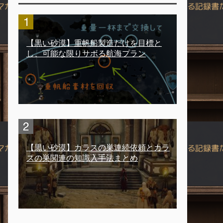
【黒い砂漠】重帆船製造だけを目標と
し、可能な限りサボる航海プラン
【黒い砂漠】カラスの巣連続依頼とカラ
スの巣関連の知識入手法まとめ