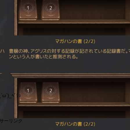
´ω`)_ﾍﾟｼｮ
サーリンク