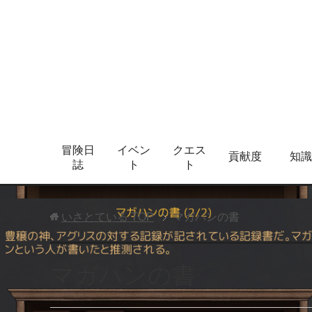
冒険日
イベン
クエス
貢献度
知識
誌
ト
ト
いさとている
TOP
マガハンの書
マガハンの書